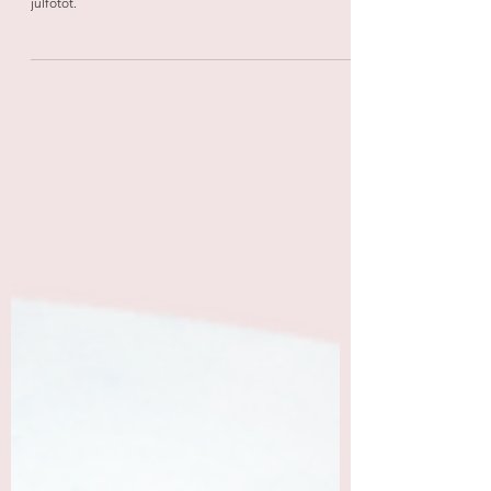
FOTO ​Hundgöra på kontoret när våra vänner Hugo &
Celine tar på sig tomtemössorna för den traditionella
julfotot.