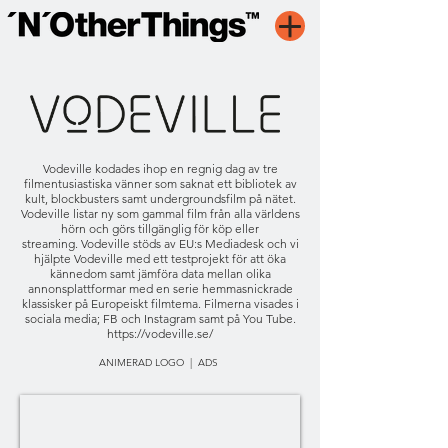
Vodeville kodades ihop en regnig dag av tre
filmentusiastiska vänner som saknat ett bibliotek av
kult, blockbusters samt undergroundsfilm på nätet.
Vodeville listar ny som gammal film från alla världens
hörn och görs tillgänglig för köp eller
streaming.
Vodeville stöds av EU:s Mediadesk och vi
hjälpte Vodeville med ett testprojekt för att öka
kännedom samt jämföra data mellan olika
annonsplattformar m
ed en serie hemmasnickrade
klassisker på Europeiskt filmtema.
Filmerna visades i
sociala media; FB och Instagram samt på You Tube.
https://vodeville.se/
ANIMERAD LOGO | ADS