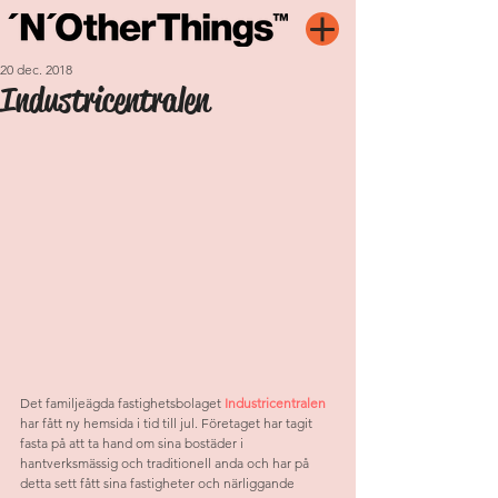
20 dec. 2018
Industricentralen
Det familjeägda fastighetsbolaget 
Industricentralen
har fått ny hemsida i tid till jul. Företaget har tagit 
fasta på att ta hand om sina bostäder i 
hantverksmässig och traditionell anda och har på 
detta sett fått sina fastigheter och närliggande 