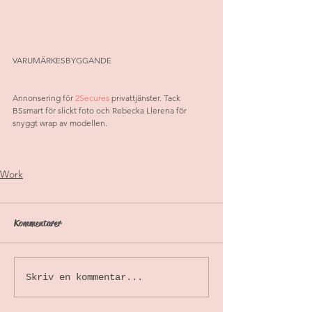
VARUMÄRKESBYGGANDE
Annonsering för 
2Secures
 privattjänster. Tack 
BSsmart för slickt foto och Rebecka Llerena för 
snyggt wrap av modellen.
Work
Kommentarer
Skriv en kommentar...