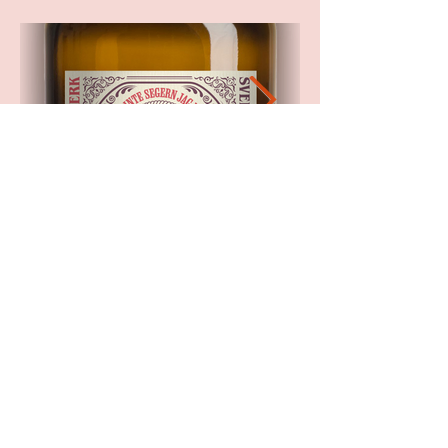
Gin-Gin-Gin
Etikett för hantverksgin från Tevsjö Destilleri.
Brand studio 'N'OtherThings.