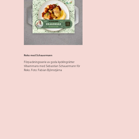
Reko med Schauermann
Förpackningsserie av goda kycklingrätter
tillsammans med Sebastian Schauermann för
Reko. Foto: Fabian Björnstjärna