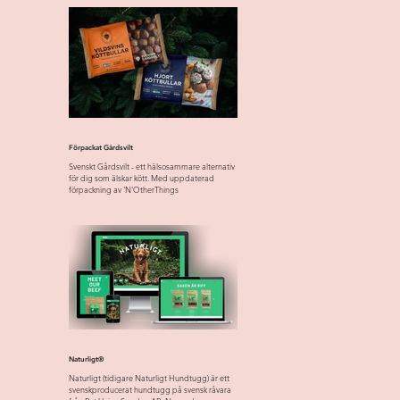
Förpackat Gårdsvilt
Svenskt Gårdsvilt - ett hälsosammare alternativ
för dig som älskar kött. Med uppdaterad
förpackning av 'N'OtherThings
Naturligt®
Naturligt (tidigare Naturligt Hundtugg) är ett
svenskproducerat hundtugg på svensk råvara