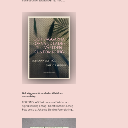
från Pet Union Sweden AB. Nu med
uppdaterad...
Och väggarna förvandlades till världen
runtomkring
BOKOMSLAG Text: Johanna Ekström och
Sigrid Rausing Förlag: Albert Bonniers Förlag
Foto omslag: Johanna Ekström Formgivning
omslag: Helene...