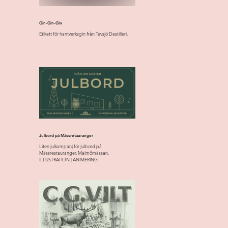
Gin-Gin-Gin
Etikett för hantverksgin från Tevsjö Destilleri.
Julbord på Mässretauranger
Liten julkampanj för julbord på
Mässrestauranger, Malmömässan.
ILLUSTRATION | ANIMERING