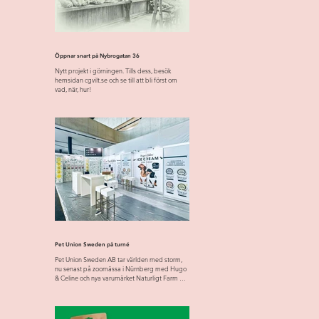
Öppnar snart på Nybrogatan 36
Nytt projekt i görningen. Tills dess, besök
hemsidan cgvilt.se och se till att bli först om
vad, när, hur!
Pet Union Sweden på turné
Pet Union Sweden AB tar världen med storm,
nu senast på zoomässa i Nürnberg med Hugo
& Celine och nya varumärket Naturligt Farm &
Forest....