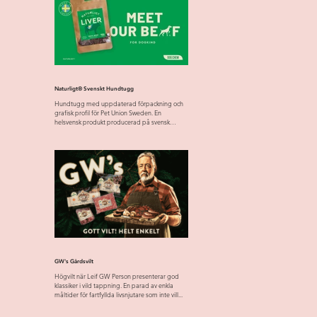
Naturligt® Svenskt Hundtugg
Hundtugg med uppdaterad förpackning och
grafisk profil för Pet Union Sweden. En
helsvensk produkt producerad på svensk
råvara från svensk...
GW's Gårdsvilt
Högvilt när Leif GW Person presenterar god
klassiker i vild tappning. En parad av enkla
måltider för fartfyllda livsnjutare som inte vill...