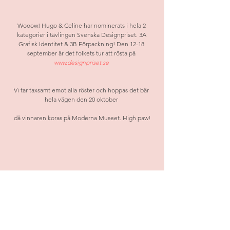
Wooow! Hugo & Celine har nominerats i hela 2 
kategorier i tävlingen Svenska Designpriset. 3A 
Grafisk Identitet & 3B Förpackning! Den 12-18 
september är det folkets tur att rösta på 
www.designpriset.se 
Vi tar taxsamt emot alla röster och hoppas det bär 
hela vägen den 20 oktober 
då vinnaren koras på Moderna Museet. High paw!
Kommentarer
Skriv en kommentar...