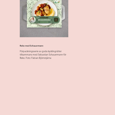
Reko med Schauermann
Förpackningsserie av goda kycklingrätter
tillsammans med Sebastian Schauermann för
Reko. Foto: Fabian Björnstjärna