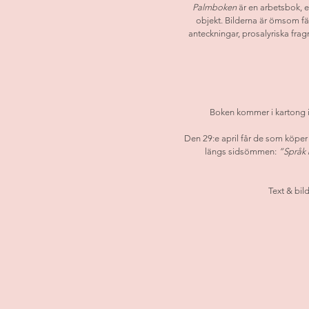
Palmboken
 är en arbetsbok, 
objekt. Bilderna är ömsom fär
anteckningar, prosalyriska fra
Boken kommer i kartong 
Den 29:e april får de som köper 
längs sidsömmen: 
”Språk 
Text & bild