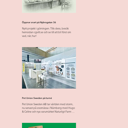
Öppnar snart på Nybrogatan 36
Nytt projekt i görningen. Tills dess, besök
hemsidan cgvilt.se och se till att bli först om
vad, när, hur!
Pet Union Sweden på turné
Pet Union Sweden AB tar världen med storm,
nu senast på zoomässa i Nürnberg med Hugo
& Celine och nya varumärket Naturligt Farm &
Forest....