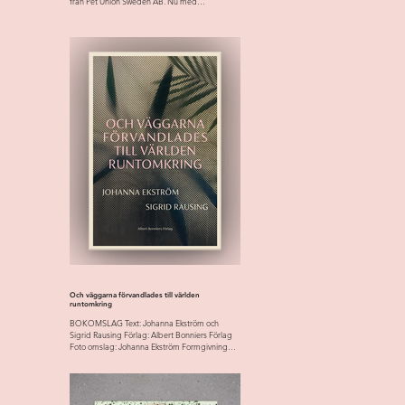
från Pet Union Sweden AB. Nu med
uppdaterad...
Och väggarna förvandlades till världen
runtomkring
BOKOMSLAG Text: Johanna Ekström och
Sigrid Rausing Förlag: Albert Bonniers Förlag
Foto omslag: Johanna Ekström Formgivning
omslag: Helene...