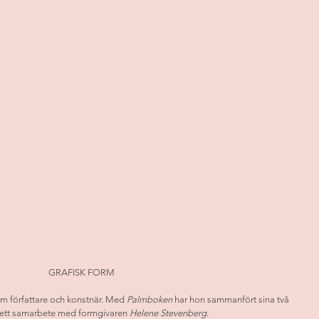
GRAFISK FORM
m författare och konstnär. Med 
Palmboken
 har hon sammanfört sina två 
 i ett samarbete med formgivaren 
Helene Stevenberg
. 