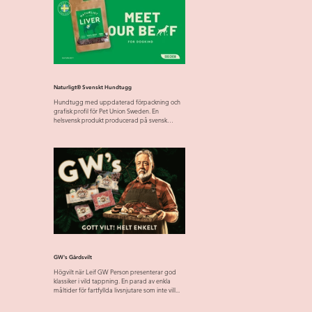
Naturligt® Svenskt Hundtugg
Hundtugg med uppdaterad förpackning och
grafisk profil för Pet Union Sweden. En
helsvensk produkt producerad på svensk
råvara från svensk...
GW's Gårdsvilt
Högvilt när Leif GW Person presenterar god
klassiker i vild tappning. En parad av enkla
måltider för fartfyllda livsnjutare som inte vill...