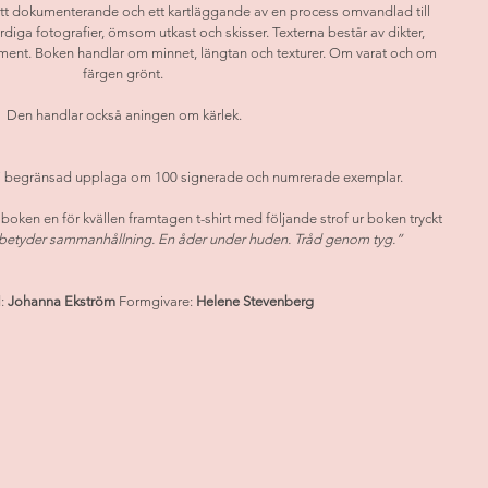
ett dokumenterande och ett kartläggande av en process omvandlad till 
diga fotografier, ömsom utkast och skisser. Texterna består av dikter, 
gment. Boken handlar om minnet, längtan och texturer. Om varat och om 
färgen grönt. 
Den handlar också aningen om kärlek.
i begränsad upplaga om 100 signerade och numrerade exemplar. 
boken en för kvällen framtagen t-shirt med följande strof ur boken tryckt 
betyder sammanhållning. En åder under huden. Tråd genom tyg.”   
: 
Johanna Ekström 
Formgivare: 
Helene Stevenberg