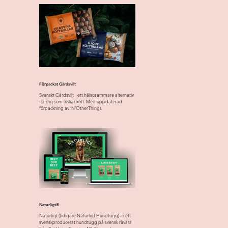
Förpackat Gårdsvilt
Svenskt Gårdsvilt - ett hälsosammare alternativ
för dig som älskar kött. Med uppdaterad
förpackning av 'N'OtherThings
Naturligt®
Naturligt (tidigare Naturligt Hundtugg) är ett
svenskproducerat hundtugg på svensk råvara