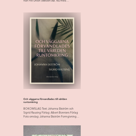
från Pet Union Sweden AB. Nu med
uppdaterad...
Och väggarna förvandlades till världen
runtomkring
BOKOMSLAG Text: Johanna Ekström och
Sigrid Rausing Förlag: Albert Bonniers Förlag
Foto omslag: Johanna Ekström Formgivning
omslag: Helene...