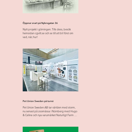
Öppnar snart på Nybrogatan 36
Nytt projekt i görningen. Tills dess, besök
hemsidan cgvilt.se och se till att bli först om
vad, när, hur!
Pet Union Sweden på turné
Pet Union Sweden AB tar världen med storm,
nu senast på zoomässa i Nürnberg med Hugo
& Celine och nya varumärket Naturligt Farm &
Forest....