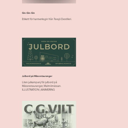
Gin-Gin-Gin
Etikett för hantverksgin från Tevsjö Destilleri.
Julbord på Mässretauranger
Liten julkampanj för julbord på
Mässrestauranger, Malmömässan.
ILLUSTRATION | ANIMERING