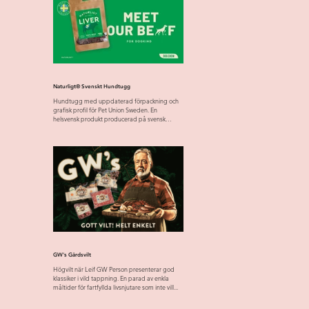
Naturligt® Svenskt Hundtugg
Hundtugg med uppdaterad förpackning och
grafisk profil för Pet Union Sweden. En
helsvensk produkt producerad på svensk
råvara från svensk...
GW's Gårdsvilt
Högvilt när Leif GW Person presenterar god
klassiker i vild tappning. En parad av enkla
måltider för fartfyllda livsnjutare som inte vill...