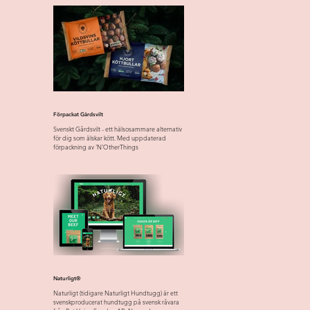
Förpackat Gårdsvilt
Svenskt Gårdsvilt - ett hälsosammare alternativ
för dig som älskar kött. Med uppdaterad
förpackning av 'N'OtherThings
Naturligt®
Naturligt (tidigare Naturligt Hundtugg) är ett
svenskproducerat hundtugg på svensk råvara