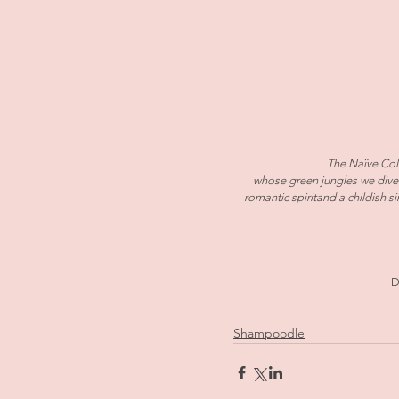
The Naïve Col
whose green jungles we dived
romantic spiritand a childish s
D
Shampoodle