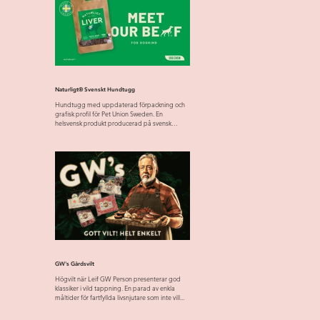
Naturligt® Svenskt Hundtugg
Hundtugg med uppdaterad förpackning och
grafisk profil för Pet Union Sweden. En
helsvensk produkt producerad på svensk
råvara från svensk...
GW's Gårdsvilt
Högvilt när Leif GW Person presenterar god
klassiker i vild tappning. En parad av enkla
måltider för fartfyllda livsnjutare som inte vill...