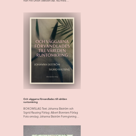
från Pet Union Sweden AB. Nu med
uppdaterad...
Och väggarna förvandlades till världen
runtomkring
BOKOMSLAG Text: Johanna Ekström och
Sigrid Rausing Förlag: Albert Bonniers Förlag
Foto omslag: Johanna Ekström Formgivning
omslag: Helene...