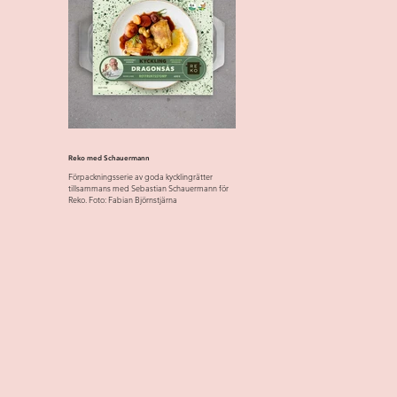
Reko med Schauermann
Förpackningsserie av goda kycklingrätter
tillsammans med Sebastian Schauermann för
Reko. Foto: Fabian Björnstjärna