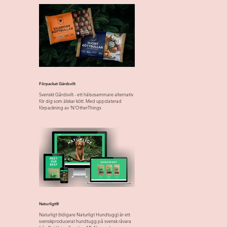
Förpackat Gårdsvilt
Svenskt Gårdsvilt - ett hälsosammare alternativ
för dig som älskar kött. Med uppdaterad
förpackning av 'N'OtherThings
Naturligt®
Naturligt (tidigare Naturligt Hundtugg) är ett
svenskproducerat hundtugg på svensk råvara