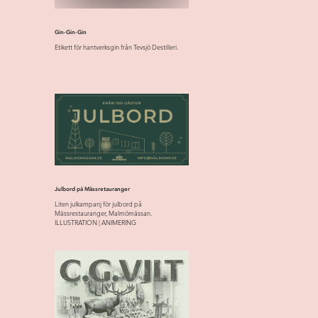
Gin-Gin-Gin
Etikett för hantverksgin från Tevsjö Destilleri.
Julbord på Mässretauranger
Liten julkampanj för julbord på
Mässrestauranger, Malmömässan.
ILLUSTRATION | ANIMERING