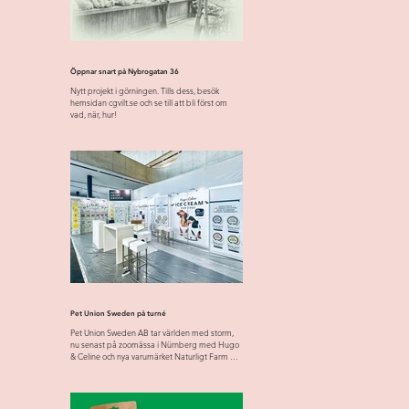
Öppnar snart på Nybrogatan 36
Nytt projekt i görningen. Tills dess, besök
hemsidan cgvilt.se och se till att bli först om
vad, när, hur!
Pet Union Sweden på turné
Pet Union Sweden AB tar världen med storm,
nu senast på zoomässa i Nürnberg med Hugo
& Celine och nya varumärket Naturligt Farm &
Forest....