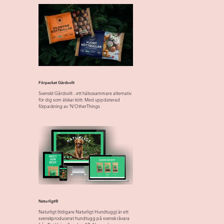
Förpackat Gårdsvilt
Svenskt Gårdsvilt - ett hälsosammare alternativ
för dig som älskar kött. Med uppdaterad
förpackning av 'N'OtherThings
Naturligt®
Naturligt (tidigare Naturligt Hundtugg) är ett
svenskproducerat hundtugg på svensk råvara