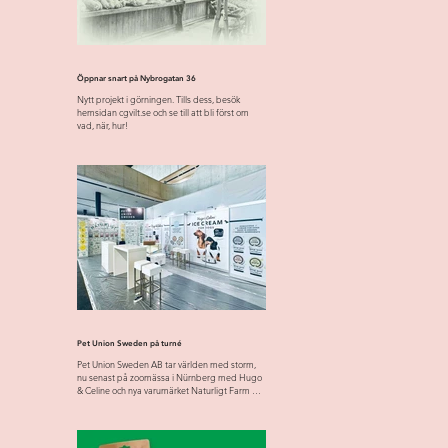
Öppnar snart på Nybrogatan 36
Nytt projekt i görningen. Tills dess, besök
hemsidan cgvilt.se och se till att bli först om
vad, när, hur!
Pet Union Sweden på turné
Pet Union Sweden AB tar världen med storm,
nu senast på zoomässa i Nürnberg med Hugo
& Celine och nya varumärket Naturligt Farm &
Forest....