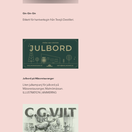
Gin-Gin-Gin
Etikett för hantverksgin från Tevsjö Destilleri.
Julbord på Mässretauranger
Liten julkampanj för julbord på
Mässrestauranger, Malmömässan.
ILLUSTRATION | ANIMERING