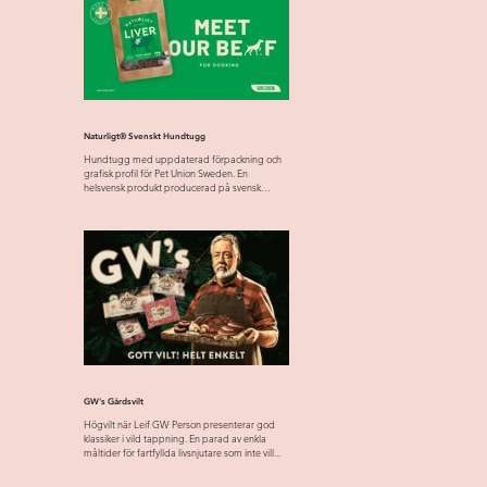
Naturligt® Svenskt Hundtugg
Hundtugg med uppdaterad förpackning och
grafisk profil för Pet Union Sweden. En
helsvensk produkt producerad på svensk
råvara från svensk...
GW's Gårdsvilt
Högvilt när Leif GW Person presenterar god
klassiker i vild tappning. En parad av enkla
måltider för fartfyllda livsnjutare som inte vill...