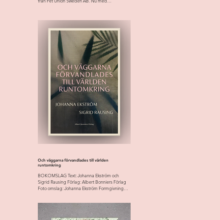
från Pet Union Sweden AB. Nu med
uppdaterad...
Och väggarna förvandlades till världen
runtomkring
BOKOMSLAG Text: Johanna Ekström och
Sigrid Rausing Förlag: Albert Bonniers Förlag
Foto omslag: Johanna Ekström Formgivning
omslag: Helene...