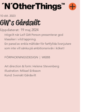
10 okt. 2023
GW's Gårdsvilt
Uppdaterat:
19 maj 2024
Högvilt när Leif GW Person presenterar god 
klassiker i vild tappning. 
En parad av enkla måltider för fartfyllda livsnjutare 
som inte vill sänka på ambitionsnivån i köket!
FÖRPACKNINGSDESIGN  |  WEBB
Art direction & form: Helene Stevenberg 
Illustration: Mikael Eriksson
Kund: Svenskt Gårdsvilt