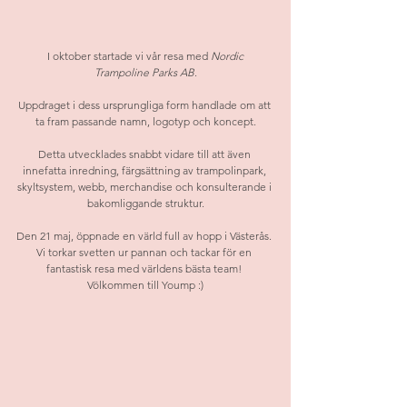
 I oktober startade vi vår resa med 
Nordic 
Trampoline Parks AB
.
Uppdraget i dess ursprungliga form handlade om att 
ta fram passande namn, logotyp och koncept.
Detta utvecklades snabbt vidare till att även 
innefatta inredning, färgsättning av trampolinpark, 
skyltsystem, webb, merchandise och konsulterande i 
bakomliggande struktur.
Den 21 maj, öppnade en värld full av hopp i Västerås. 
Vi torkar svetten ur pannan och tackar för en 
fantastisk resa med världens bästa team! 
Völkommen till Yoump :)